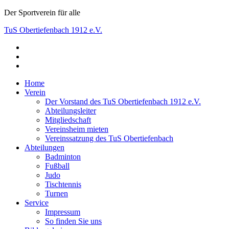
Skip
Der Sportverein für alle
to
TuS Obertiefenbach 1912 e.V.
content
facebook
Der Sportverein für alle
instagram
youtube
Home
Verein
Der Vorstand des TuS Obertiefenbach 1912 e.V.
Abteilungsleiter
Mitgliedschaft
Vereinsheim mieten
Vereinssatzung des TuS Obertiefenbach
Abteilungen
Badminton
Fußball
Judo
Tischtennis
Turnen
Service
Impressum
So finden Sie uns