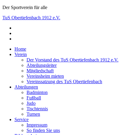
Skip
Der Sportverein für alle
to
TuS Obertiefenbach 1912 e.V.
content
facebook
Der Sportverein für alle
instagram
youtube
Home
Verein
Der Vorstand des TuS Obertiefenbach 1912 e.V.
Abteilungsleiter
Mitgliedschaft
Vereinsheim mieten
Vereinssatzung des TuS Obertiefenbach
Abteilungen
Badminton
Fußball
Judo
Tischtennis
Turnen
Service
Impressum
So finden Sie uns