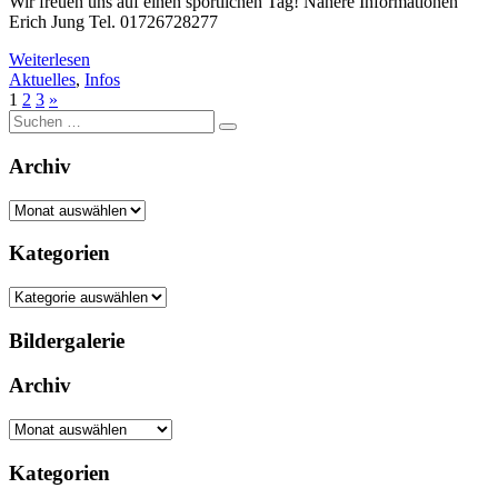
Wir freuen uns auf einen sportlichen Tag! Nähere Informationen
Erich Jung Tel. 01726728277
Weiterlesen
Aktuelles
,
Infos
1
2
3
»
Suche
nach:
Archiv
Archiv
Kategorien
Kategorien
Bildergalerie
Archiv
Archiv
Kategorien