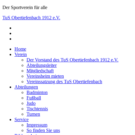
Skip
Der Sportverein für alle
to
TuS Obertiefenbach 1912 e.V.
content
facebook
Der Sportverein für alle
instagram
youtube
Home
Verein
Der Vorstand des TuS Obertiefenbach 1912 e.V.
Abteilungsleiter
Mitgliedschaft
Vereinsheim mieten
Vereinssatzung des TuS Obertiefenbach
Abteilungen
Badminton
Fußball
Judo
Tischtennis
Turnen
Service
Impressum
So finden Sie uns