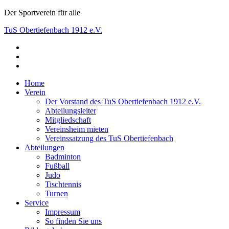
Skip
Der Sportverein für alle
to
TuS Obertiefenbach 1912 e.V.
content
facebook
Der Sportverein für alle
instagram
youtube
Home
Verein
Der Vorstand des TuS Obertiefenbach 1912 e.V.
Abteilungsleiter
Mitgliedschaft
Vereinsheim mieten
Vereinssatzung des TuS Obertiefenbach
Abteilungen
Badminton
Fußball
Judo
Tischtennis
Turnen
Service
Impressum
So finden Sie uns