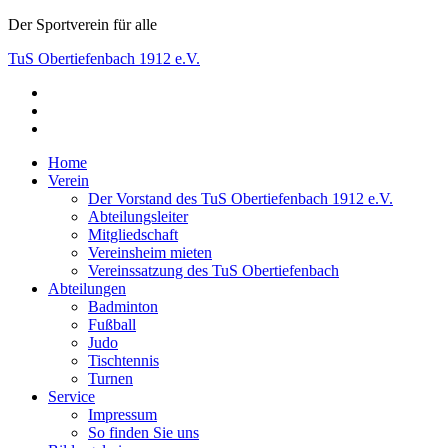
Skip
Der Sportverein für alle
to
TuS Obertiefenbach 1912 e.V.
content
facebook
Der Sportverein für alle
instagram
youtube
Home
Verein
Der Vorstand des TuS Obertiefenbach 1912 e.V.
Abteilungsleiter
Mitgliedschaft
Vereinsheim mieten
Vereinssatzung des TuS Obertiefenbach
Abteilungen
Badminton
Fußball
Judo
Tischtennis
Turnen
Service
Impressum
So finden Sie uns