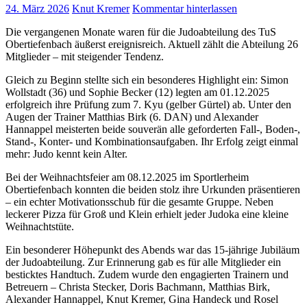
24. März 2026
Knut Kremer
Kommentar hinterlassen
Die vergangenen Monate waren für die Judoabteilung des TuS
Obertiefenbach äußerst ereignisreich. Aktuell zählt die Abteilung 26
Mitglieder – mit steigender Tendenz.
Gleich zu Beginn stellte sich ein besonderes Highlight ein: Simon
Wollstadt (36) und Sophie Becker (12) legten am 01.12.2025
erfolgreich ihre Prüfung zum 7. Kyu (gelber Gürtel) ab. Unter den
Augen der Trainer Matthias Birk (6. DAN) und Alexander
Hannappel meisterten beide souverän alle geforderten Fall-, Boden-,
Stand-, Konter- und Kombinationsaufgaben. Ihr Erfolg zeigt einmal
mehr: Judo kennt kein Alter.
Bei der Weihnachtsfeier am 08.12.2025 im Sportlerheim
Obertiefenbach konnten die beiden stolz ihre Urkunden präsentieren
– ein echter Motivationsschub für die gesamte Gruppe. Neben
leckerer Pizza für Groß und Klein erhielt jeder Judoka eine kleine
Weihnachtstüte.
Ein besonderer Höhepunkt des Abends war das 15-jährige Jubiläum
der Judoabteilung. Zur Erinnerung gab es für alle Mitglieder ein
besticktes Handtuch. Zudem wurde den engagierten Trainern und
Betreuern – Christa Stecker, Doris Bachmann, Matthias Birk,
Alexander Hannappel, Knut Kremer, Gina Handeck und Rosel