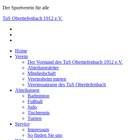
Skip
Der Sportverein für alle
to
TuS Obertiefenbach 1912 e.V.
content
facebook
Der Sportverein für alle
instagram
youtube
Home
Verein
Der Vorstand des TuS Obertiefenbach 1912 e.V.
Abteilungsleiter
Mitgliedschaft
Vereinsheim mieten
Vereinssatzung des TuS Obertiefenbach
Abteilungen
Badminton
Fußball
Judo
Tischtennis
Turnen
Service
Impressum
So finden Sie uns