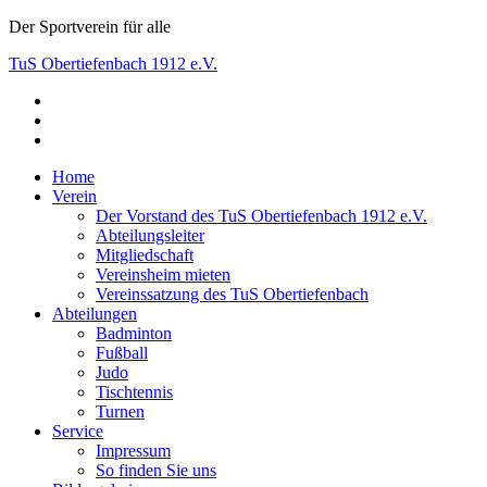
Skip
Der Sportverein für alle
to
TuS Obertiefenbach 1912 e.V.
content
facebook
Der Sportverein für alle
instagram
youtube
Home
Verein
Der Vorstand des TuS Obertiefenbach 1912 e.V.
Abteilungsleiter
Mitgliedschaft
Vereinsheim mieten
Vereinssatzung des TuS Obertiefenbach
Abteilungen
Badminton
Fußball
Judo
Tischtennis
Turnen
Service
Impressum
So finden Sie uns