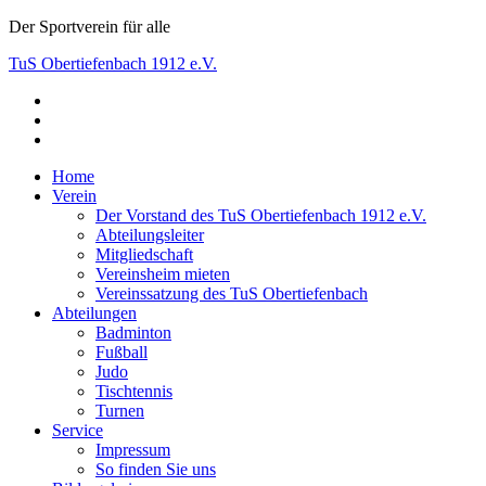
Skip
Der Sportverein für alle
to
TuS Obertiefenbach 1912 e.V.
content
facebook
Der Sportverein für alle
instagram
youtube
Home
Verein
Der Vorstand des TuS Obertiefenbach 1912 e.V.
Abteilungsleiter
Mitgliedschaft
Vereinsheim mieten
Vereinssatzung des TuS Obertiefenbach
Abteilungen
Badminton
Fußball
Judo
Tischtennis
Turnen
Service
Impressum
So finden Sie uns