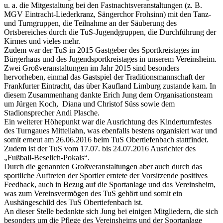
u. a. die Mitgestaltung bei den Fastnachtsveranstaltungen (z. B.
MGV Eintracht-Liederkranz, Sängerchor Frohsinn) mit den Tanz-
und Turngruppen, die Teilnahme an der Säuberung des
Ortsbereiches durch die TuS-Jugendgruppen, die Durchführung der
Kirmes und vieles mehr.
Zudem war der TuS in 2015 Gastgeber des Sportkreistages im
Bürgerhaus und des Jugendsportkreistages in unserem Vereinsheim.
Zwei Großveranstaltungen im Jahr 2015 sind besonders
hervorheben, einmal das Gastspiel der Traditionsmannschaft der
Frankfurter Eintracht, das über Kaufland Limburg zustande kam. In
diesem Zusammenhang dankte Erich Jung dem Organisationsteam
um Jürgen Koch, Diana und Christof Süss sowie dem
Stadionsprecher Andi Plasche.
Ein weiterer Höhepunkt war die Ausrichtung des Kinderturnfestes
des Turngaues Mittellahn, was ebenfalls bestens organisiert war und
somit erneut am 26.06.2016 beim TuS Obertiefenbach stattfindet.
Zudem ist der TuS vom 17.07. bis 24.07.2016 Ausrichter des
„Fußball-Beselich-Pokals“.
Durch die genannten Großveranstaltungen aber auch durch das
sportliche Auftreten der Sportler erntete der Vorsitzende positives
Feedback, auch in Bezug auf die Sportanlage und das Vereinsheim,
was zum Vereinsvermögen des TuS gehört und somit ein
Aushängeschild des TuS Obertiefenbach ist.
An dieser Stelle bedankte sich Jung bei einigen Mitgliedern, die sich
besonders um die Pflege des Vereinsheims und der Sportanlage