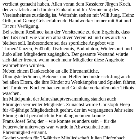
verdient gemacht haben. Allen voran dem Kassierer Jürgen Koch,
der zusätzlich auch für den Einkauf und für Vermietung des
Vereinsheimes zuständig ist. Weiterhin stehen mit Willi Jung, Heinz
Orth, und Georg Geis erfahrende Handwerker immer mit Rat und
Tat zur Verfügung.
Bei seinem Resümee kam der Vorsitzende zu dem Ergebnis, dass
der TuS nach wie vor ein attraktiver Verein ist und dies auch so
bleiben soll. Insbesondere sei das sportliche Angebot wie
Turnen/Tanzen, Fußball, Tischtennis, Badminton, Wintersport und
Judo allen Mitgliedern zugänglich. Der gesamte Vorstand würde
sich daher freuen, wenn noch mehr Mitglieder diese Angebote
wahrnehmen würden.
Neben einem Dankeschön an alle Ehrenamtliche,
Übungsleiter/innen, Betreuer und Helfer bedankte sich Jung auch
bei allen Eltern, die ihre Kinder zu Wettkämpfen und Spielen fahren,
bei Turnieren Kuchen backen und Getränke verkaufen oder Trikots
waschen.
Im Mittelpunkt der Jahreshauptversammlung standen auch
Ehrungen verdienter Mitglieder. Zunächst wurde Christoph Heep
für 40-jährige Mitgliedschaft geehrt, der im vergangenen Jahr seine
Ehrung nicht persönlich in Empfang nehmen konnte.
Franz-Josef Sehr, der – wie konnte es anders sein – für die
Feuerwehr unterwegs war, wurde in Abwesenheit zum
Ehrenmitglied ernannt.
Geehrt wurden für 25-jährige Mitgliedschaft Julian Diefenbach,