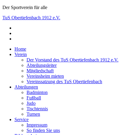
Skip
Der Sportverein für alle
to
TuS Obertiefenbach 1912 e.V.
content
facebook
Der Sportverein für alle
instagram
youtube
Home
Verein
Der Vorstand des TuS Obertiefenbach 1912 e.V.
Abteilungsleiter
Mitgliedschaft
Vereinsheim mieten
Vereinssatzung des TuS Obertiefenbach
Abteilungen
Badminton
Fußball
Judo
Tischtennis
Turnen
Service
Impressum
So finden Sie uns