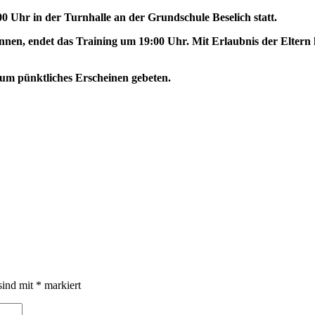
:00 Uhr
in der Turnhalle an der
Grundschule Beselich statt.
nnen, endet das Traini
ng
um 19:00
Uhr
.
Mit
Erlaubnis der Eltern
 um pünktliches Erscheinen gebeten.
sind mit
*
markiert