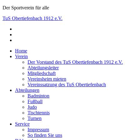
Skip
Der Sportverein für alle
to
TuS Obertiefenbach 1912 e.V.
content
facebook
Der Sportverein für alle
instagram
youtube
Home
Verein
Der Vorstand des TuS Obertiefenbach 1912 e.V.
Abteilungsleiter
Mitgliedschaft
Vereinsheim mieten
Vereinssatzung des TuS Obertiefenbach
Abteilungen
Badminton
Fußball
Judo
Tischtennis
Turnen
Service
Impressum
So finden Sie uns