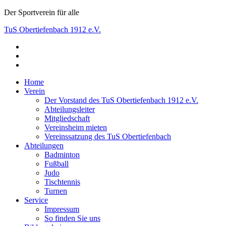
Skip
Der Sportverein für alle
to
TuS Obertiefenbach 1912 e.V.
content
facebook
Der Sportverein für alle
instagram
youtube
Home
Verein
Der Vorstand des TuS Obertiefenbach 1912 e.V.
Abteilungsleiter
Mitgliedschaft
Vereinsheim mieten
Vereinssatzung des TuS Obertiefenbach
Abteilungen
Badminton
Fußball
Judo
Tischtennis
Turnen
Service
Impressum
So finden Sie uns