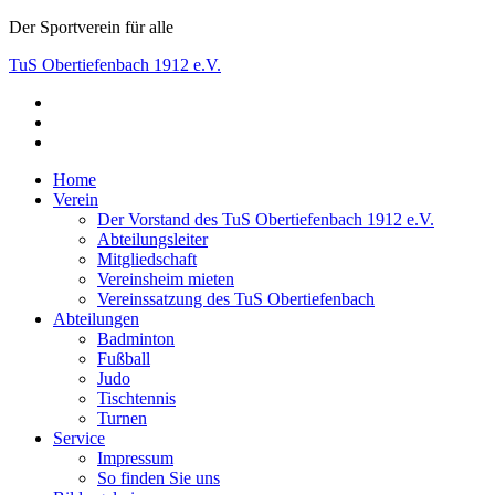
Skip
Der Sportverein für alle
to
TuS Obertiefenbach 1912 e.V.
content
facebook
Der Sportverein für alle
instagram
youtube
Home
Verein
Der Vorstand des TuS Obertiefenbach 1912 e.V.
Abteilungsleiter
Mitgliedschaft
Vereinsheim mieten
Vereinssatzung des TuS Obertiefenbach
Abteilungen
Badminton
Fußball
Judo
Tischtennis
Turnen
Service
Impressum
So finden Sie uns