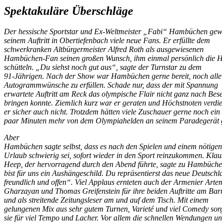
Spektakuläre Überschläge
Der hessische Sportstar und Ex-Weltmeister „Fabi“ Hambüchen gew
seinem Auftritt in Obertiefenbach viele neue Fans. Er erfüllte dem
schwerkranken Altbürgermeister Alfred Roth als ausgewiesenen
Hambüchen-Fan seinen großen Wunsch, ihm einmal persönlich die 
schütteln. „Du siehst noch gut aus“, sagte der Turnstar zu dem
91-Jährigen. Nach der Show war Hambüchen gerne bereit, noch alle
Autogrammwünsche zu erfüllen. Schade nur, dass der mit Spannung
erwartete Auftritt am Reck das olympische Flair nicht ganz nach Bese
bringen konnte. Ziemlich kurz war er geraten und Höchstnoten verdi
er sicher auch nicht. Trotzdem hätten viele Zuschauer gerne noch ein
paar Minuten mehr von dem Olympiahelden an seinem Paradegerät 
Aber
Hambüchen sagte selbst, dass es nach den Spielen und einem nötigen
Urlaub schwierig sei, sofort wieder in den Sport reinzukommen. Klau
Heep, der hervorragend durch den Abend führte, sagte zu Hambüch
bist für uns ein Aushängeschild. Du repräsentierst das neue Deutschl
freundlich und offen“. Viel Applaus ernteten auch der Armenier Arte
Gharzayan und Thomas Greifenstein für ihre beiden Auftritte am Bar
und als streitende Zeitungsleser am und auf dem Tisch. Mit einem
gelungenen Mix aus sehr gutem Turnen, Varieté und viel Comedy sor
sie für viel Tempo und Lacher. Vor allem die schnellen Wendungen u