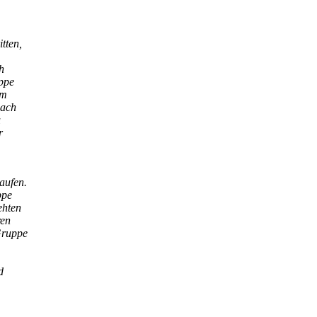
tten,
h
ppe
em
bach
u
r
aufen.
ppe
ehten
ren
Gruppe
d