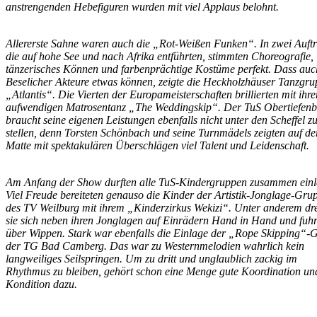
anstrengenden Hebefiguren wurden mit viel Applaus belohnt.
Allererste Sahne waren auch die „Rot-Weißen Funken“. In zwei Auftri
die auf hohe See und nach Afrika entführten, stimmten Choreografie,
tänzerisches Können und farbenprächtige Kostüme perfekt. Dass auc
Beselicher Akteure etwas können, zeigte die Heckholzhäuser Tanzgru
„Atlantis“. Die Vierten der Europameisterschaften brillierten mit ihr
aufwendigen Matrosentanz „The Weddingskip“. Der TuS Obertiefen
braucht seine eigenen Leistungen ebenfalls nicht unter den Scheffel z
stellen, denn Torsten Schönbach und seine Turnmädels zeigten auf de
Matte mit spektakulären Überschlägen viel Talent und Leidenschaft.
Am Anfang der Show durften alle TuS-Kindergruppen zusammen einl
Viel Freude bereiteten genauso die Kinder der Artistik-Jonglage-Gru
des TV Weilburg mit ihrem „Kinderzirkus Wekizi“. Unter anderem dr
sie sich neben ihren Jonglagen auf Einrädern Hand in Hand und fuh
über Wippen. Stark war ebenfalls die Einlage der „Rope Skipping“-
der TG Bad Camberg. Das war zu Westernmelodien wahrlich kein
langweiliges Seilspringen. Um zu dritt und unglaublich zackig im
Rhythmus zu bleiben, gehört schon eine Menge gute Koordination un
Kondition dazu.