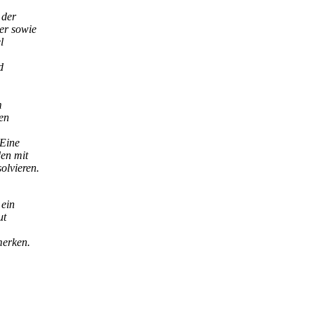
 der
er sowie
l
d
m
ren
 Eine
en mit
olvieren.
 ein
ut
merken.