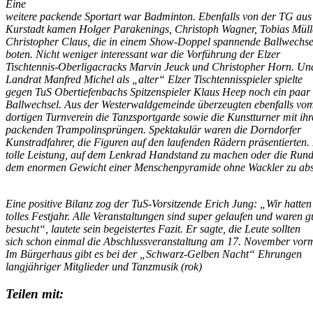
Eine
weitere packende Sportart war Badminton. Ebenfalls von der TG aus
Kurstadt kamen Holger Parakenings, Christoph Wagner, Tobias Müll
Christopher Claus, die in einem Show-Doppel spannende Ballwechse
boten. Nicht weniger interessant war die Vorführung der Elzer
Tischtennis-Oberligacracks Marvin Jeuck und Christopher Horn. Un
Landrat Manfred Michel als „alter“ Elzer Tischtennisspieler spielte
gegen TuS Obertiefenbachs Spitzenspieler Klaus Heep noch ein paar
Ballwechsel. Aus der Westerwaldgemeinde überzeugten ebenfalls vo
dortigen Turnverein die Tanzsportgarde sowie die Kunstturner mit ih
packenden Trampolinsprüngen. Spektakulär waren die Dorndorfer
Kunstradfahrer, die Figuren auf den laufenden Rädern präsentierten.
tolle Leistung, auf dem Lenkrad Handstand zu machen oder die Rund
dem enormen Gewicht einer Menschenpyramide ohne Wackler zu abs
Eine positive Bilanz zog der TuS-Vorsitzende Erich Jung: „Wir hatten
tolles Festjahr. Alle Veranstaltungen sind super gelaufen und waren g
besucht“, lautete sein begeistertes Fazit. Er sagte, die Leute sollten
sich schon einmal die Abschlussveranstaltung am 17. November vor
Im Bürgerhaus gibt es bei der „Schwarz-Gelben Nacht“ Ehrungen
langjähriger Mitglieder und Tanzmusik
(rok)
Teilen mit: