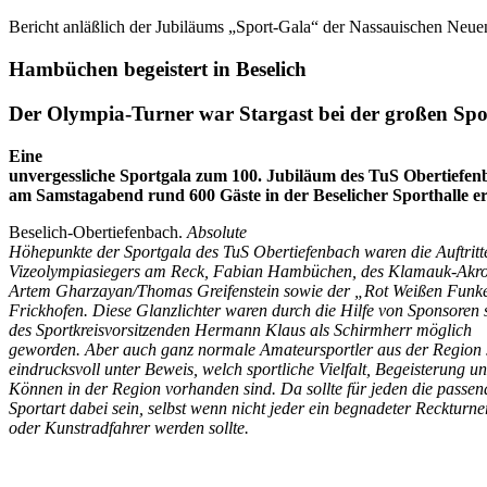
Bericht anläßlich der Jubiläums „Sport-Gala“ der Nassauischen Neue
Hambüchen begeistert in Beselich
Der Olympia-Turner war Stargast bei der großen Spo
Eine
unvergessliche Sportgala zum 100. Jubiläum des TuS Obertiefe
am Samstagabend rund 600 Gäste in der Beselicher Sporthalle er
Beselich-Obertiefenbach.
Absolute
Höhepunkte der Sportgala des TuS Obertiefenbach waren die Auftritt
Vizeolympiasiegers am Reck, Fabian Hambüchen, des Klamauk-Akr
Artem Gharzayan/Thomas Greifenstein sowie der „Rot Weißen Funk
Frickhofen. Diese Glanzlichter waren durch die Hilfe von Sponsoren
des Sportkreisvorsitzenden Hermann Klaus als Schirmherr möglich
geworden. Aber auch ganz normale Amateursportler aus der Region s
eindrucksvoll unter Beweis, welch sportliche Vielfalt, Begeisterung u
Können in der Region vorhanden sind. Da sollte für jeden die passen
Sportart dabei sein, selbst wenn nicht jeder ein begnadeter Reckturne
oder Kunstradfahrer werden sollte.