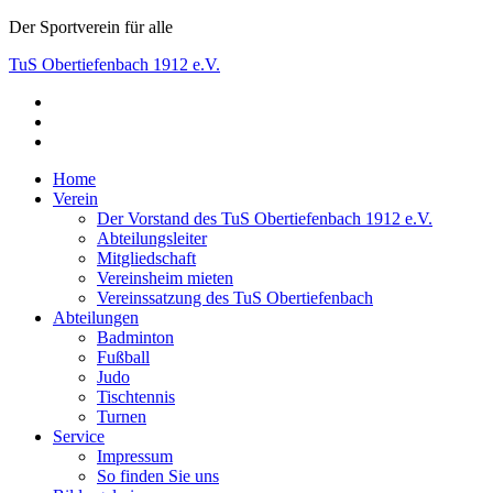
Skip
Der Sportverein für alle
to
TuS Obertiefenbach 1912 e.V.
content
facebook
Der Sportverein für alle
instagram
youtube
Home
Verein
Der Vorstand des TuS Obertiefenbach 1912 e.V.
Abteilungsleiter
Mitgliedschaft
Vereinsheim mieten
Vereinssatzung des TuS Obertiefenbach
Abteilungen
Badminton
Fußball
Judo
Tischtennis
Turnen
Service
Impressum
So finden Sie uns