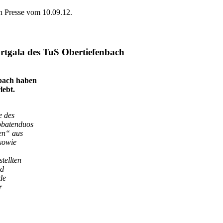
n Presse vom 10.09.12.
rtgala des TuS Obertiefenbach
nbach haben
lebt.
e des
obatenduos
en“ aus
 sowie
tellten
nd
de
r