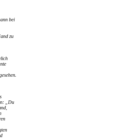
ann bei
Hand zu
lich
ente
gesehen.
s
en: „Du
and,
m
ren
gten
nd