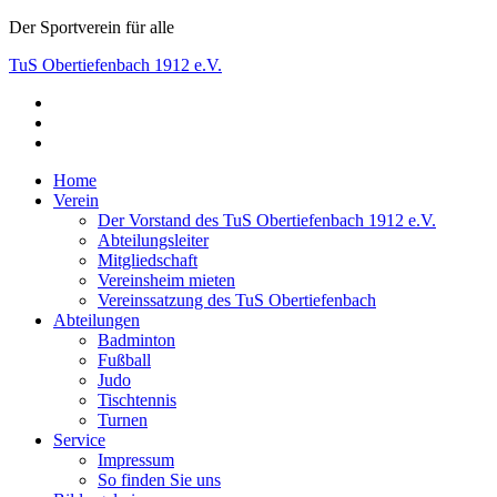
Skip
Der Sportverein für alle
to
TuS Obertiefenbach 1912 e.V.
content
facebook
Der Sportverein für alle
instagram
youtube
Home
Verein
Der Vorstand des TuS Obertiefenbach 1912 e.V.
Abteilungsleiter
Mitgliedschaft
Vereinsheim mieten
Vereinssatzung des TuS Obertiefenbach
Abteilungen
Badminton
Fußball
Judo
Tischtennis
Turnen
Service
Impressum
So finden Sie uns