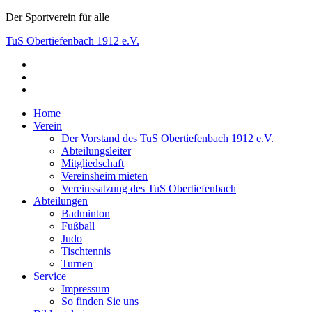
Skip
Der Sportverein für alle
to
TuS Obertiefenbach 1912 e.V.
content
facebook
Der Sportverein für alle
instagram
youtube
Home
Verein
Der Vorstand des TuS Obertiefenbach 1912 e.V.
Abteilungsleiter
Mitgliedschaft
Vereinsheim mieten
Vereinssatzung des TuS Obertiefenbach
Abteilungen
Badminton
Fußball
Judo
Tischtennis
Turnen
Service
Impressum
So finden Sie uns