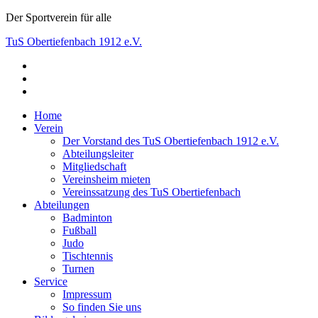
Skip
Der Sportverein für alle
to
TuS Obertiefenbach 1912 e.V.
content
facebook
Der Sportverein für alle
instagram
youtube
Home
Verein
Der Vorstand des TuS Obertiefenbach 1912 e.V.
Abteilungsleiter
Mitgliedschaft
Vereinsheim mieten
Vereinssatzung des TuS Obertiefenbach
Abteilungen
Badminton
Fußball
Judo
Tischtennis
Turnen
Service
Impressum
So finden Sie uns