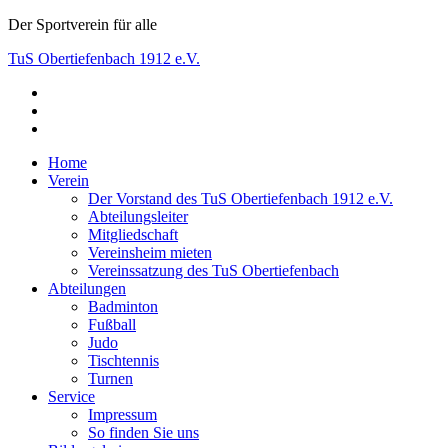
Skip
Der Sportverein für alle
to
TuS Obertiefenbach 1912 e.V.
content
facebook
Der Sportverein für alle
instagram
youtube
Home
Verein
Der Vorstand des TuS Obertiefenbach 1912 e.V.
Abteilungsleiter
Mitgliedschaft
Vereinsheim mieten
Vereinssatzung des TuS Obertiefenbach
Abteilungen
Badminton
Fußball
Judo
Tischtennis
Turnen
Service
Impressum
So finden Sie uns